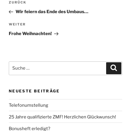
ZURÜCK
Vorheriger
Navigation
Beitrag
Wir feiern das Ende des Umbaus…
WEITER
Nächster
Beitrag
Frohe Weihnachten!
Suche
Suche
nach:
NEUESTE BEITRÄGE
Telefonumstellung
25 Jahre qualifizierte ZMF! Herzlichen Glückwunsch!
Bonusheft erledigt?